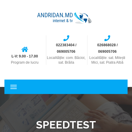
022383404 /
026868028 /
069005706
069005706
L-V: 9.00 - 17.00
Localitățile: com. Băcioi,
Localitățile: sat. Milești
Program de lucru
sat. Brăila
Mici, sat. Piatra Albă
T
o
g
g
l
e
SPEEDTEST
n
a